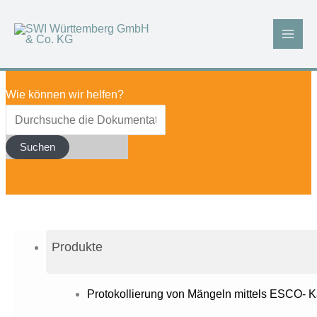
Zum
Inhalt
springen
Wie können wir helfen?
Suchen
Produkte
Protokollierung von Mängeln mittels ESCO- K