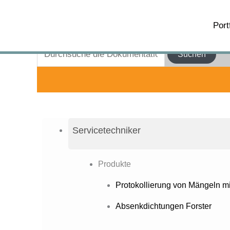
Zum
Zum Hauptinhalt springen
Inhalt
Port
Wie können wir helfen?
springen
Suchen
Servicetechniker
Produkte
Protokollierung von Mängeln m
Absenkdichtungen Forster